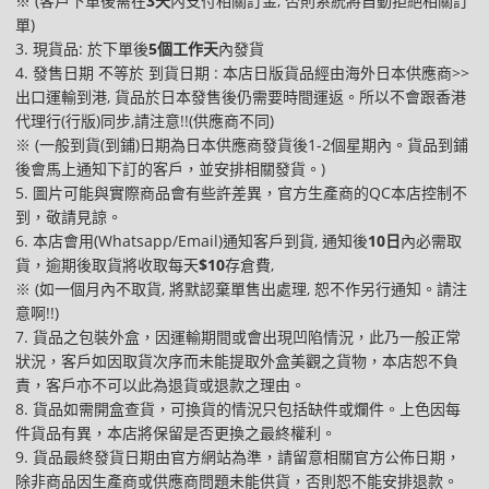
※ (客戶下單後需在
3天
內支付相關訂金, 否則系統將自動拒絕相關訂
單)
3. 現貨品: 於下單後
5個工作天
內發貨
4. 發售日期 不等於 到貨日期 : 本店日版貨品經由海外日本供應商>>
出口運輸到港, 貨品於日本發售後仍需要時間運返。所以不會跟香港
代理行(行版)同步,請注意!!(供應商不同)
※ (一般到貨(到鋪)日期為日本供應商發貨後1-2個星期內。貨品到鋪
後會馬上通知下訂的客戶，並安排相關發貨。)
5. 圖片可能與實際商品會有些許差異，官方生產商的QC本店控制不
到，敬請見諒。
6. 本店會用(Whatsapp/Email)通知客戶到貨, 通知後
10日
內必需取
貨，逾期後取貨將收取每天
$10
存倉費,
※ (如一個月內不取貨, 將默認棄單售出處理, 恕不作另行通知。請注
意啊!!)
7. 貨品之包裝外盒，因運輸期間或會出現凹陷情況，此乃一般正常
狀況，客戶如因取貨次序而未能提取外盒美觀之貨物，本店恕不負
責，客戶亦不可以此為退貨或退款之理由。
8. 貨品如需開盒查貨，可換貨的情況只包括缺件或爛件。上色因每
件貨品有異，本店將保留是否更換之最終權利。
9. 貨品最終發貨日期由官方網站為準，請留意相關官方公佈日期，
除非商品因生產商或供應商問題未能供貨，否則恕不能安排退款。