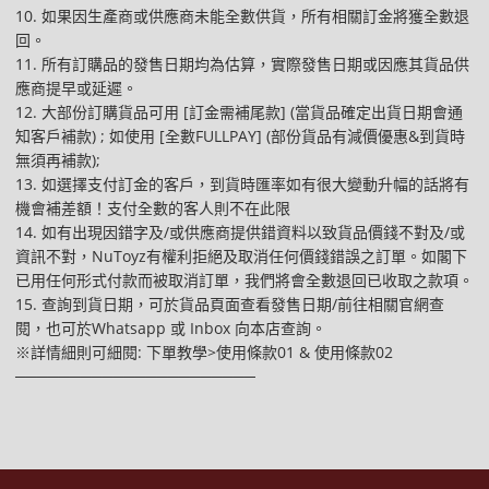
10. 如果因生產商或供應商未能全數供貨，所有相關訂金將獲全數退
回。
11. 所有訂購品的發售日期均為估算，實際發售日期或因應其貨品供
應商提早或延遲。
12. 大部份訂購貨品可用 [訂金需補尾款] (當貨品確定出貨日期會通
知客戶補款) ; 如使用 [全數FULLPAY] (部份貨品有減價優惠&到貨時
無須再補款);
13. 如選擇支付訂金的客戶，到貨時匯率如有很大變動升幅的話將有
機會補差額！支付全數的客人則不在此限
14. 如有出現因錯字及/或供應商提供錯資料以致貨品價錢不對及/或
資訊不對，NuToyz有權利拒絕及取消任何價錢錯誤之訂單。如閣下
已用任何形式付款而被取消訂單，我們將會全數退回已收取之款項。
15. 查詢到貨日期，可於貨品頁面查看發售日期/前往相關官網查
閱，也可於Whatsapp 或 Inbox 向本店查詢。
※詳情細則可細閱: 下單教學>使用條款01 & 使用條款02
──────────────────────