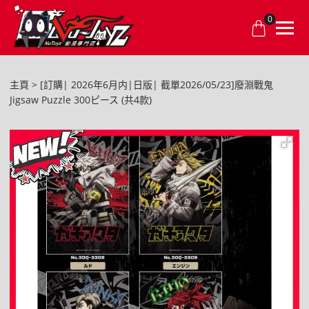
0
主頁
[訂購| 2026年6月内|日版| 截單2026/05/23]廢淵戰鬼
Jigsaw Puzzle 300ピース (共4款)