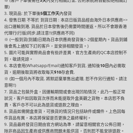
※ (客戶下單後需在
3天
內支付相關訂金, 否則系統將自動拒絕相關訂
單)
3. 現貨品: 於下單後
5個工作天
內發貨
4. 發售日期 不等於 到貨日期 : 本店日版貨品經由海外日本供應商>>
出口運輸到港, 貨品於日本發售後仍需要時間運返。所以不會跟香港
代理行(行版)同步,請注意!!(供應商不同)
※ (一般到貨(到鋪)日期為日本供應商發貨後1-2個星期內。貨品到鋪
後會馬上通知下訂的客戶，並安排相關發貨。)
5. 圖片可能與實際商品會有些許差異，官方生產商的QC本店控制不
到，敬請見諒。
6. 本店會用(Whatsapp/Email)通知客戶到貨, 通知後
10日
內必需取
貨，逾期後取貨將收取每天
$10
存倉費,
※ (如一個月內不取貨, 將默認棄單售出處理, 恕不作另行通知。請注
意啊!!)
7. 貨品之包裝外盒，因運輸期間或會出現凹陷情況，此乃一般正常
狀況，客戶如因取貨次序而未能提取外盒美觀之貨物，本店恕不負
責，客戶亦不可以此為退貨或退款之理由。
8. 貨品如需開盒查貨，可換貨的情況只包括缺件或爛件。上色因每
件貨品有異，本店將保留是否更換之最終權利。
9. 貨品最終發貨日期由官方網站為準，請留意相關官方公佈日期，
除非商品因生產商或供應商問題未能供貨，否則恕不能安排退款。