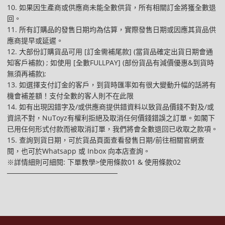
10. 如果因生產商或供應商未能全數供貨，所有相關訂金將獲全數退
回。
11. 所有訂購品的發售日期均為估算，實際發售日期或因應其貨品供
應商提早或延遲。
12. 大部份訂購貨品可用 [訂金需補尾款] (當貨品確定出貨日期會通
知客戶補款) ; 如使用 [全數FULLPAY] (部份貨品有減價優惠&到貨時
無須再補款);
13. 如選擇支付訂金的客戶，到貨時匯率如有很大變動升幅的話將有
機會補差額！支付全數的客人則不在此限
14. 如有出現因錯字及/或供應商提供錯資料以致貨品價錢不對及/或
資訊不對，NuToyz有權利拒絕及取消任何價錢錯誤之訂單。如閣下
已用任何形式付款而被取消訂單，我們將會全數退回已收取之款項。
15. 查詢到貨日期，可於貨品頁面查看發售日期/前往相關官網查
閱，也可於Whatsapp 或 Inbox 向本店查詢。
※詳情細則可細閱: 下單教學>使用條款01 & 使用條款02
──────────────────────