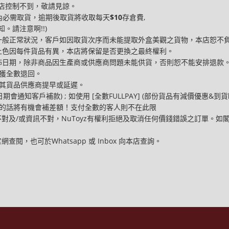
本店控制不到，敬請見諒。
內必需取貨，逾期後取貨將收取每天
$10
存倉費,
。請注意啊!!)
乃一般正常狀況，客戶如因取貨次序而未能提取外盒美觀之貨物，本店恕不
。上色因每件貨品有異，本店將保留是否更換之最終權利。
公佈日期，除非商品因生產商或供應商問題未能供貨，否則恕不能安排退款
將獲全數退回。
應其貨品供應商提早或延遲。
期會通知客戶補款) ; 如使用 [全數FULLPAY] (部份貨品有減價優惠&到
幅的話將有機會補差額！支付全數的客人則不在此限
錢不對及/或資訊不對，NuToyz有權利拒絕及取消任何價錢錯誤之訂單。
閱，也可於Whatsapp 或 Inbox 向本店查詢。