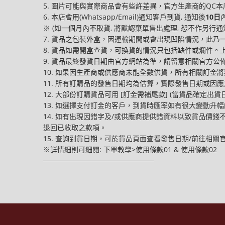
5. 圖片可能與實際商品會有些許差異，官方生產商的QC
6. 本店會用(Whatsapp/Email)通知客戶到貨, 通知後
10日
※ (如一個月內不取貨, 將默認棄單售出處理, 恕不作另行通知
7. 貨品之包裝外盒，因運輸期間或會出現凹陷情況，此
8. 貨品如需開盒查貨，可換貨的情況只包括缺件或爛件
9. 貨品最終發貨日期由官方網站為準，請留意相關官方
10. 如果因生產商或供應商未能全數供貨，所有相關訂金
11. 所有訂購品的發售日期均為估算，實際發售日期或因
12. 大部份訂購貨品可用 [訂金需補尾款] (當貨品確定出貨日
13. 如選擇支付訂金的客戶，到貨時匯率如有很大變動升
14. 如有出現因錯字及/或供應商提供錯資料以致貨品價
退回已收取之款項。
15. 查詢到貨日期，可於貨品頁面查看發售日期/前往相關官網查
※詳情細則可細閱: 下單教學>使用條款01 & 使用條款02
──────────────────────