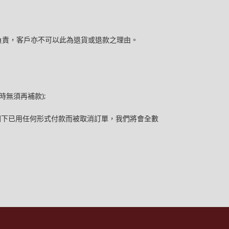
負責，客戶亦不可以此為退貨或退款之理由。
。
貨時無須再補款);
如閣下已用任何形式付款而被取消訂單，我們將會全數