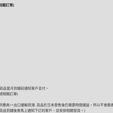
相關訂單]
將於貨品當月到鋪前通知客戶支付。
絕相關訂單)
本供應商>>出口運輸到港, 貨品於日本發售後仍需要時間運返。所以不會跟香港
內。貨品到鋪後會馬上通知下訂的客戶，並安排相關發貨。)