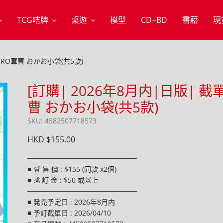
TCG咭牌
桌遊
模型
CD+BD
書藉
現
ERORO軍曹 おかお小袋(共5款)
[訂購| 2026年8月内|日版| 截單2
曹 おかお小袋(共5款)
SKU: 4582507718573
HKD $155.00
──────────────────────
■ 🛒 售 價 : $155 (同款 x2個)
■ 💰 訂 金 : $50 或以上
──────────────────────
■ 発売予定日 : 2026年8月内
■ 予訂截單日 : 2026/04/10