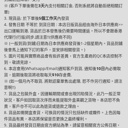
※ (客戶下單後需在
3天
內支付相關訂金, 否則系統將自動拒絕相關訂
單)
3. 現貨品: 於下單後
5個工作天
內發貨
4. 發售日期 不等於 到貨日期 : 本店日版貨品經由海外日本供應商>>
出口運輸到港, 貨品於日本發售後仍需要時間運返。所以不會跟香港
代理行(行版)同步,請注意!!(供應商不同)
※ (一般到貨(到鋪)日期為日本供應商發貨後1-2個星期內。貨品到鋪
後會馬上通知下訂的客戶，並安排相關發貨。)
5. 圖片可能與實際商品會有些許差異，官方生產商的QC本店控制不
到，敬請見諒。
6. 本店會用(Whatsapp/Email)通知客戶到貨, 通知後
10日
內必需取
貨，逾期後取貨將收取每天
$10
存倉費,
※ (如一個月內不取貨, 將默認棄單售出處理, 恕不作另行通知。請注
意啊!!)
7. 貨品之包裝外盒，因運輸期間或會出現凹陷情況，此乃一般正常
狀況，客戶如因取貨次序而未能提取外盒美觀之貨物，本店恕不負
責，客戶亦不可以此為退貨或退款之理由。
8. 貨品如需開盒查貨，可換貨的情況只包括缺件或爛件。上色因每
件貨品有異，本店將保留是否更換之最終權利。
9. 貨品最終發貨日期由官方網站為準，請留意相關官方公佈日期，