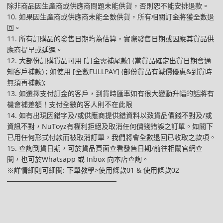
除非商品因生產商或供應商問題未能供貨，否則恕不能安排退款。
10. 如果因生產商或供應商未能全數供貨，所有相關訂金將獲全數退
回。
11. 所有訂購品的發售日期均為估算，實際發售日期或因應其貨品供
應商提早或延遲。
12. 大部份訂購貨品可用 [訂金需補尾款] (當貨品確定出貨日期會通
知客戶補款) ; 如使用 [全數FULLPAY] (部份貨品有減價優惠&到貨時
無須再補款);
13. 如選擇支付訂金的客戶，到貨時匯率如有很大變動升幅的話將有
機會補差額！支付全數的客人則不在此限
14. 如有出現因錯字及/或供應商提供錯資料以致貨品價錢不對及/或
資訊不對，NuToyz有權利拒絕及取消任何價錢錯誤之訂單。如閣下
已用任何形式付款而被取消訂單，我們將會全數退回已收取之款項。
15. 查詢到貨日期，可於貨品頁面查看發售日期/前往相關官網查
閱，也可於Whatsapp 或 Inbox 向本店查詢。
※詳情細則可細閱: 下單教學>使用條款01 & 使用條款02
──────────────────────