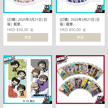
[訂購| 2025年3月21日|日
[訂購| 2025年3月21日|日
版| 截單
版| 截單
2025/01/04]LoveLive!Day
2025/01/04]LoveLive!Day
HKD $50.00
HKD $50.00
起
起
s 5周年記念 LOVELIVE!系
s 5周年記念 LOVELIVE!系
售罄
售罄
列 馬克杯 -絵里&ダイヤ&
列 馬克杯 -穂乃果&千歌&
梢-
歩夢&かのん-