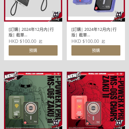
[訂購| 2024年12月内|行
[訂購| 2024年12月内|行
版| 截單
版| 截單
2024/12/24]MOMAX x
2024/12/24]MOMAX x
HKD $100.00
HKD $100.00
起
起
BANDAI - 1-Power X
BANDAI - 1-Power X Pro
預購
預購
10000mAh 內置USB-C線
10000mAh 磁吸無線充 帶
移動電源 (FREEDOM)
線行動電源連支架(大魔-紫)