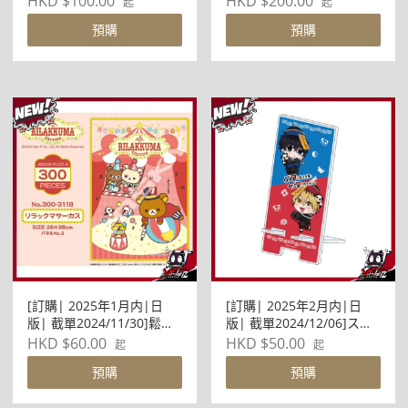
HKD $100.00
HKD $200.00
起
起
BANDAI - 1-Power X Pro
Character Fine Graph (共
預購
預購
5000mAh 磁吸無線 充帶線
9款)
行動電源連支架(高達-白)
[訂購| 2025年1月内|日
[訂購| 2025年2月内|日
版| 截單2024/11/30]鬆弛
版| 截單2024/12/06]スマ
熊 Jigsaw Puzzle 300塊
キャラ立牌 渣男椎名前輩
HKD $60.00
HKD $50.00
起
起
300-3118 鬆弛熊サーカス
與變態男佐佐木 01 椎名&
預購
預購
佐々木旗袍Ver.(描き下ろし
插畫)