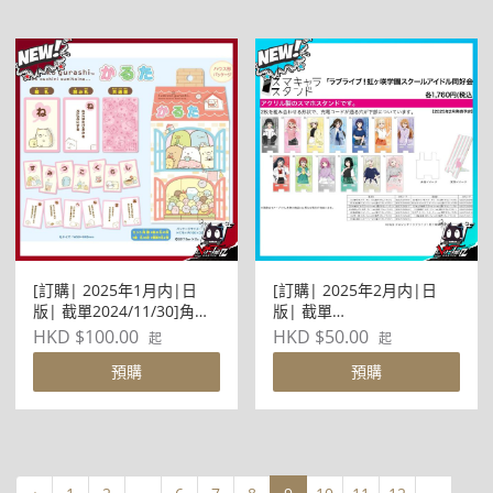
[訂購| 2025年1月内|日
[訂購| 2025年2月内|日
版| 截單2024/11/30]角落
版| 截單
生物 かるた
2024/12/01]LOVELIVE!虹
HKD $100.00
HKD $50.00
起
起
ヶ咲学園スクールアイドル
預購
預購
同好会 スマキャラ立牌 (共
13款)