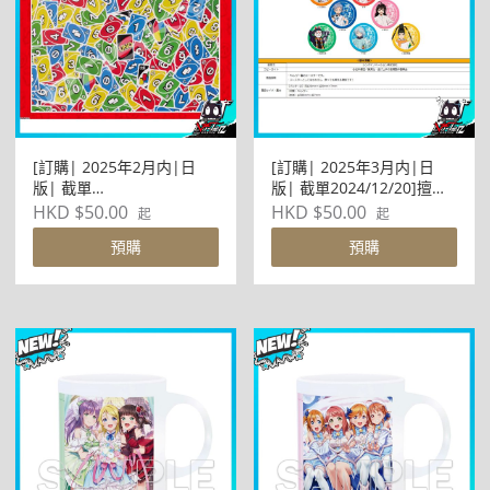
[訂購| 2025年2月内|日
[訂購| 2025年3月内|日
版| 截單
版| 截單2024/12/20]擅長
2024/12/14]UNO(TM)
逃跑的殿下 レザー杯墊 (共
HKD $50.00
HKD $50.00
起
起
Jigsaw Puzzle 300塊 300-
7款)
預購
預購
3147 ○○したくなるパズル
UNO(TM)