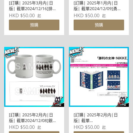
[訂購| 2025年3月内|日
[訂購| 2025年1月内|日
版| 截單2024/12/16]排球
版| 截單2024/12/09]勇者
少年!! みんなmochocho化
鬥惡龍 X 塔羅牌 CARD
HKD $50.00
HKD $50.00
起
起
大作戦! 第3弾 Premiumチ
預購
預購
ケットCASE M-YA 集合
[訂購| 2025年2月内|日
[訂購| 2025年2月内|日
版| 截單2024/12/08]銀魂
版| 截單
馬克杯 01 シルエット
2024/12/08]PremiumPOS
HKD $50.00
HKD $50.00
起
起
TCARDHOLDER 勝利女