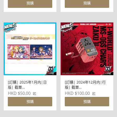
預購
預購
神：妮姬 01 集合デザイン
駅員風衣装Ver.(MINIキャ
ラ插畫)
[訂購| 2025年1月内|日
[訂購| 2024年12月内|行
版| 截單
版| 截單
2024/12/13]IDOLMASTER
2024/12/24]MOMAX x
HKD $50.00
HKD $100.00
起
起
偶像大師 ミリオンライブ!
BANDAI - 1-World 70W 3-
預購
預購
ゲーミング滑鼠墊 (共2款)
插口 + AC 旅行充電插座(扎
古-綠)