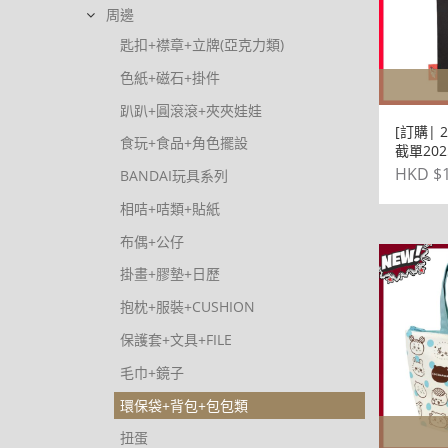
周邊
匙扣+襟章+立牌(亞克力類)
色紙+磁石+掛件
趴趴+圓滾滾+夾夾娃娃
[訂購| 
食玩+食品+角色擺設
截單2025
《Pers
HKD $1
BANDAI玩具系列
5 皇家版
公Ver.
相咭+咭類+貼紙
布偶+公仔
掛畫+膠墊+日歷
抱枕+服裝+CUSHION
保護套+文具+FILE
毛巾+鏡子
環保袋+背包+包包類
扭蛋