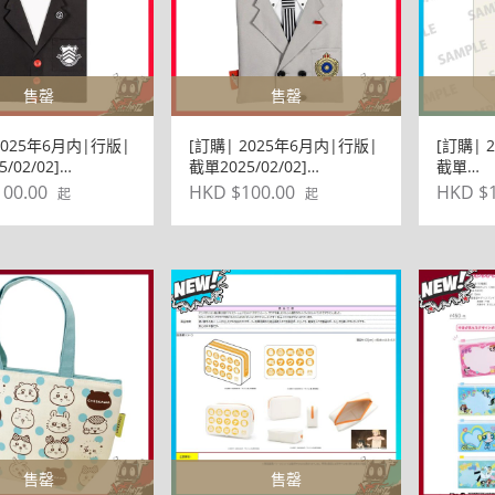
售罄
售罄
2025年6月内|行版|
[訂購| 2025年6月内|行版|
[訂購| 
/02/02]
截單2025/02/02]
截單
ona5 P5 女神異聞錄
《Persona5 P5 女神異聞錄
2025/02
00.00
HKD $100.00
HKD $1
起
起
》COSBAG : 主人
5 皇家版》COSBAG : 明智
Orde
吾郎Ver.
い 環保
售罄
售罄