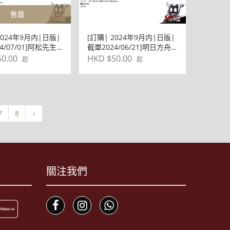
售罄
2024年9月内|日版|
[訂購| 2024年9月内|日版|
4/07/01]阿松先生
截單2024/06/21]明日方舟
ia 午餐環保BAG包
ロドス ロドス 環保袋
0.00
HKD $50.00
起
起
7
8
›
關注我們