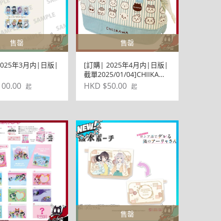
售罄
售罄
2025年3月内|日版|
[訂購| 2025年4月内|日版|
截單2025/01/04]CHIIKAWA
/01]Fate/Grand
LUNCH BAG(がま口タイプ)
00.00
HKD $50.00
起
起
r 藤丸立香はわからな
TB-18
BAG包
售罄