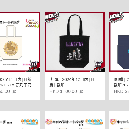
クラブ おでかけトートBAG
包&亞克力CARD匙扣 (共9
款)
2025年1月内|日版|
[訂購| 2024年12月内|日
[訂購| 
4/11/18]鹿乃子乃
版| 截單
截單202
視眈眈 ぷちちょこ
2024/11/09]Kingdom
△ SEA
0.00
HKD $100.00
HKD $5
起
起
BAG包
Heart 王國之心 環保BAG包
Halloween萬聖節