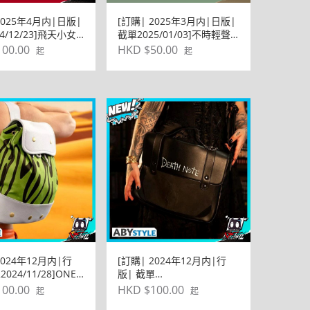
2025年4月内|日版|
[訂購| 2025年3月内|日版|
4/12/23]飛天小女
截單2025/01/03]不時輕聲
クレット滑動小袋
地以俄語遮羞的鄰座艾莉同
00.00
HKD $50.00
起
起
學 撥水小袋
2024年12月内|行
[訂購| 2024年12月内|行
024/11/28]ONE
版| 截單
 海賊王 艾斯背包
2024/11/28]DEATH NOTE
00.00
HKD $100.00
起
起
死亡筆記 斜孭包