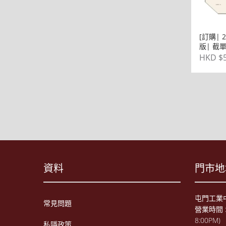
[訂購| 
版| 截單
旅 環保
HKD $5
資料
門市地
屯門工
常見問題
營業時間 : 
8:00PM)
私隱政策