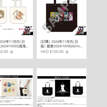
2024年11月内|日
[訂購| 2024年11月内|日
2024/10/05]搖曳露
版| 截單2024/10/06]Girls
ASON3 ぷちちょこ
Band Cry 環保BAG包
0.00
HKD $100.00
起
起
BAG包 ゾンビイヌ