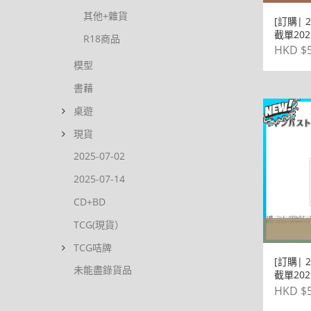
其他+雜貨
[訂購| 
截單2025
R18商品
LUNCH 
HKD $5
模型
書藉
桌遊
現貨
2025-07-02
2025-07-14
CD+BD
TCG(現貨）
TCG咭牌
[訂購| 
未能盡錄貨品
截單202
地以俄
HKD $5
學 帆布