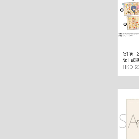
[訂購| 
版| 截單
營△ SE
HKD $5
撥水小袋 