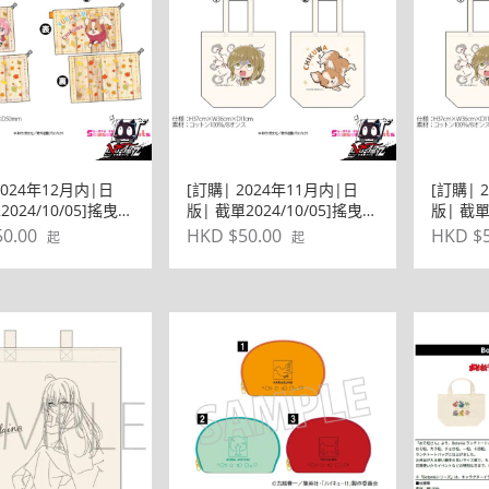
2024年12月内|日
[訂購| 2024年11月内|日
[訂購| 
2024/10/05]搖曳露
版| 截單2024/10/05]搖曳露
版| 截單
ASON3 ぷちちょこ
營△ SEASON3 ぷちちょこ
營△ SE
0.00
HKD $50.00
HKD $5
起
起
( 共2款)
帆布環保BAG包 (狗仔款)
帆布環保
子