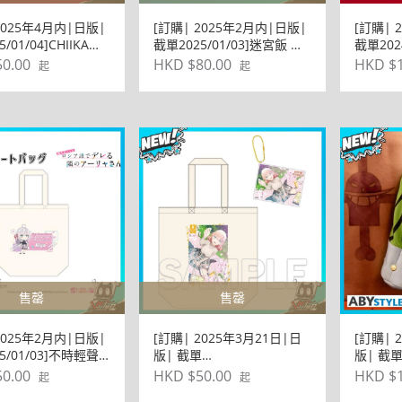
2025年4月内|日版|
[訂購| 2025年2月内|日版|
[訂購| 
/01/04]CHIIKAWA
截單2025/01/03]迷宮飯 ダ
截單202
BAG TB-14
ンジョンサウナ 小袋
警 シー
0.00
HKD $80.00
HKD $1
起
起
售罄
售罄
2025年2月内|日版|
[訂購| 2025年3月21日|日
[訂購| 
5/01/03]不時輕聲
版| 截單
版| 截單2
語遮羞的鄰座艾莉同
2025/01/04]LOVELIVE!蓮ノ
PIECE
0.00
HKD $50.00
HKD $1
起
起
環保袋
空女学院スクールアイドル