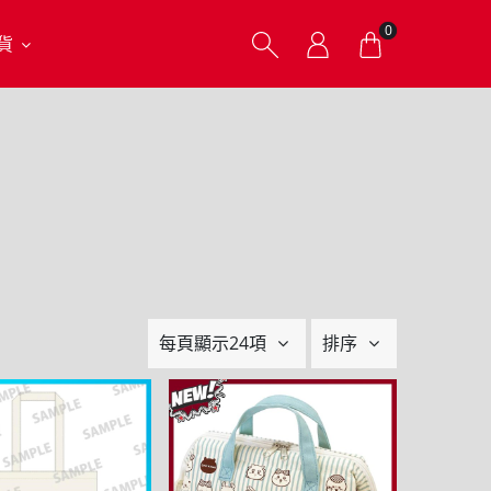
0
貨
每頁顯示24項
排序