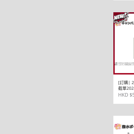
[訂購| 
截單202
子乃子虎
HKD $5
帆布環保